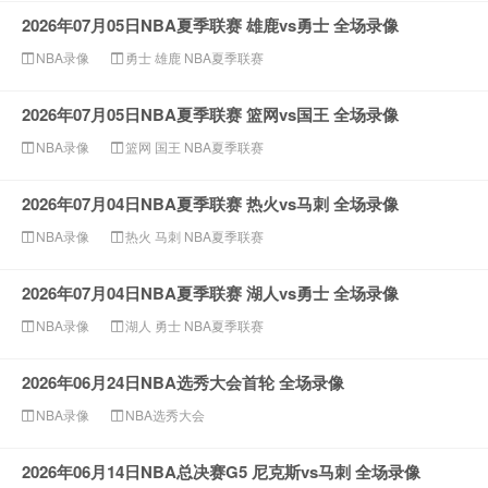
2026年07月05日NBA夏季联赛 雄鹿vs勇士 全场录像
NBA录像
勇士
雄鹿
NBA夏季联赛
2026年07月05日NBA夏季联赛 篮网vs国王 全场录像
NBA录像
篮网
国王
NBA夏季联赛
2026年07月04日NBA夏季联赛 热火vs马刺 全场录像
NBA录像
热火
马刺
NBA夏季联赛
2026年07月04日NBA夏季联赛 湖人vs勇士 全场录像
NBA录像
湖人
勇士
NBA夏季联赛
2026年06月24日NBA选秀大会首轮 全场录像
NBA录像
NBA选秀大会
2026年06月14日NBA总决赛G5 尼克斯vs马刺 全场录像