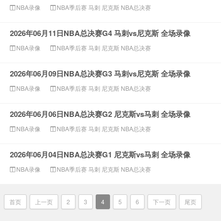
NBA录像
NBA季后赛
马刺
尼克斯
NBA总决赛
2026年06月11日NBA总决赛G4 马刺vs尼克斯 全场录像
NBA录像
NBA季后赛
马刺
尼克斯
NBA总决赛
2026年06月09日NBA总决赛G3 马刺vs尼克斯 全场录像
NBA录像
NBA季后赛
马刺
尼克斯
NBA总决赛
2026年06月06日NBA总决赛G2 尼克斯vs马刺 全场录像
NBA录像
NBA季后赛
马刺
尼克斯
NBA总决赛
2026年06月04日NBA总决赛G1 尼克斯vs马刺 全场录像
NBA录像
NBA季后赛
马刺
尼克斯
NBA总决赛
首页
上一页
2
3
4
5
6
下一页
尾页