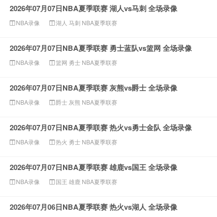
2026年07月07日NBA夏季联赛 湖人vs马刺 全场录像
NBA录像
湖人
马刺
NBA夏季联赛
2026年07月07日NBA夏季联赛 勇士蓝队vs篮网 全场录像
NBA录像
篮网
勇士
NBA夏季联赛
2026年07月07日NBA夏季联赛 灰熊vs爵士 全场录像
NBA录像
爵士
灰熊
NBA夏季联赛
2026年07月07日NBA夏季联赛 热火vs勇士金队 全场录像
NBA录像
热火
勇士
NBA夏季联赛
2026年07月07日NBA夏季联赛 雄鹿vs国王 全场录像
NBA录像
国王
雄鹿
NBA夏季联赛
2026年07月06日NBA夏季联赛 热火vs湖人 全场录像