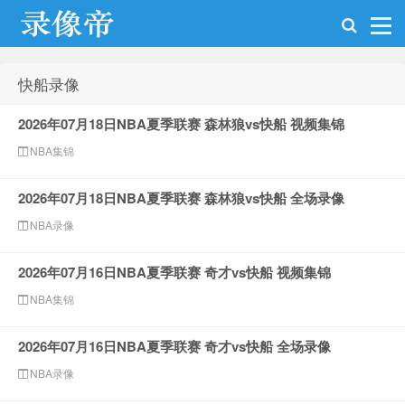
快船录像
NBA录像帝
2026年07月18日NBA夏季联赛 森林狼vs快船 视频集锦
NBA集锦
2026年07月18日NBA夏季联赛 森林狼vs快船 全场录像
NBA录像
2026年07月16日NBA夏季联赛 奇才vs快船 视频集锦
NBA集锦
2026年07月16日NBA夏季联赛 奇才vs快船 全场录像
NBA录像