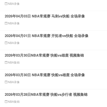
NBA录像
2026年04月03日 NBA常规赛 马刺vs快船 全场录像
NBA录像
2026年04月01日 NBA常规赛 开拓者vs快船 全场录像
NBA录像
2026年03月30日NBA常规赛 快船vs雄鹿 视频集锦
NBA集锦
2026年03月30日 NBA常规赛 快船vs雄鹿 全场录像
NBA录像
2026年03月28日NBA常规赛 快船vs步行者 视频集锦
NBA集锦