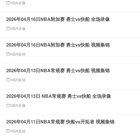
NBA录像
2026年04月16日NBA附加赛 勇士vs快船 全场录像
NBA录像
2026年04月16日NBA附加赛 勇士vs快船 视频集锦
NBA集锦
2026年04月13日NBA常规赛 勇士vs快船 视频集锦
NBA集锦
2026年04月13日 NBA常规赛 勇士vs快船 全场录像
NBA录像
2026年04月11日NBA常规赛 快船vs开拓者 视频集锦
NBA集锦