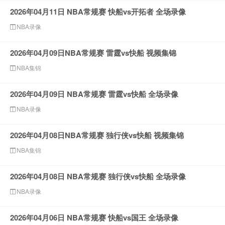
2026年04月11日 NBA常规赛 快船vs开拓者 全场录像
NBA录像
2026年04月09日NBA常规赛 雷霆vs快船 视频集锦
NBA集锦
2026年04月09日 NBA常规赛 雷霆vs快船 全场录像
NBA录像
2026年04月08日NBA常规赛 独行侠vs快船 视频集锦
NBA集锦
2026年04月08日 NBA常规赛 独行侠vs快船 全场录像
NBA录像
2026年04月06日 NBA常规赛 快船vs国王 全场录像