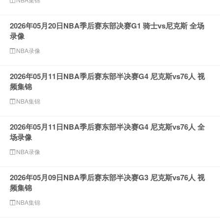
2026年05月20日NBA季后赛东部决赛G1 骑士vs尼克斯 全场
录像
NBA录像
2026年05月11日NBA季后赛东部半决赛G4 尼克斯vs76人 视
频集锦
NBA集锦
2026年05月11日NBA季后赛东部半决赛G4 尼克斯vs76人 全
场录像
NBA录像
2026年05月09日NBA季后赛东部半决赛G3 尼克斯vs76人 视
频集锦
NBA集锦