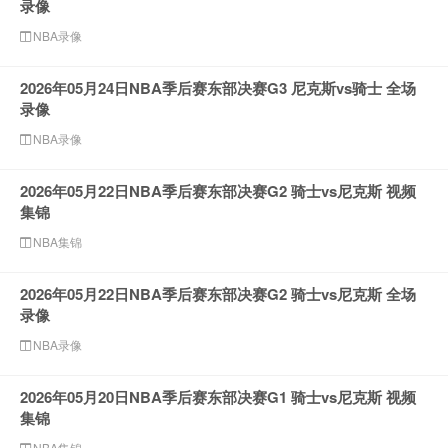
录像
NBA录像
2026年05月24日NBA季后赛东部决赛G3 尼克斯vs骑士 全场
录像
NBA录像
2026年05月22日NBA季后赛东部决赛G2 骑士vs尼克斯 视频
集锦
NBA集锦
2026年05月22日NBA季后赛东部决赛G2 骑士vs尼克斯 全场
录像
NBA录像
2026年05月20日NBA季后赛东部决赛G1 骑士vs尼克斯 视频
集锦
NBA集锦