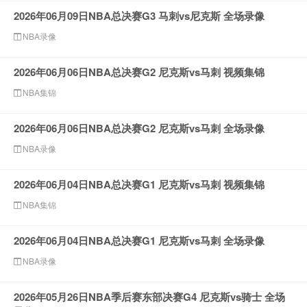
2026年06月09日NBA总决赛G3 马刺vs尼克斯 全场录像
NBA录像
2026年06月06日NBA总决赛G2 尼克斯vs马刺 视频集锦
NBA集锦
2026年06月06日NBA总决赛G2 尼克斯vs马刺 全场录像
NBA录像
2026年06月04日NBA总决赛G1 尼克斯vs马刺 视频集锦
NBA集锦
2026年06月04日NBA总决赛G1 尼克斯vs马刺 全场录像
NBA录像
2026年05月26日NBA季后赛东部决赛G4 尼克斯vs骑士 全场