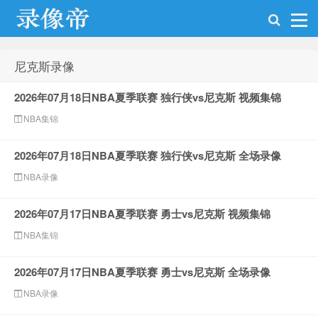
尼克斯录像
NBA录像帝
2026年07月18日NBA夏季联赛 独行侠vs尼克斯 视频集锦
NBA集锦
2026年07月18日NBA夏季联赛 独行侠vs尼克斯 全场录像
NBA录像
2026年07月17日NBA夏季联赛 勇士vs尼克斯 视频集锦
NBA集锦
2026年07月17日NBA夏季联赛 勇士vs尼克斯 全场录像
NBA录像